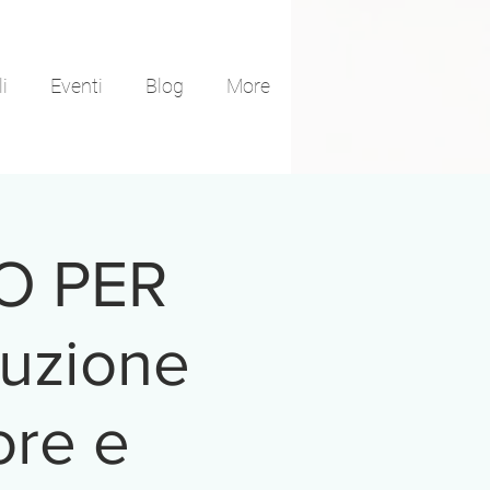
i
Eventi
Blog
More
O PER
duzione
ore e