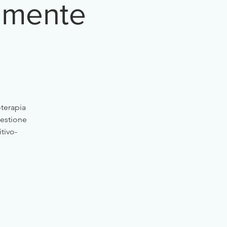
camente
terapia
Gestione
tivo-