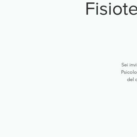
Fisiot
Sei in
Psicolo
del 