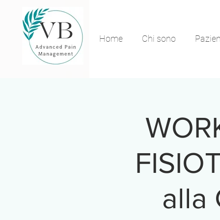
Home
Chi sono
Pazien
WORK
FISIOT
alla