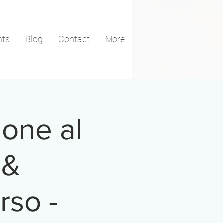
nts
Blog
Contact
More
one al
 &
rso -