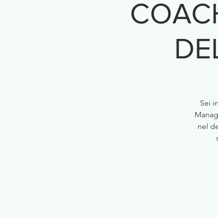
COACH
DEL
Sei i
Manage
nel d