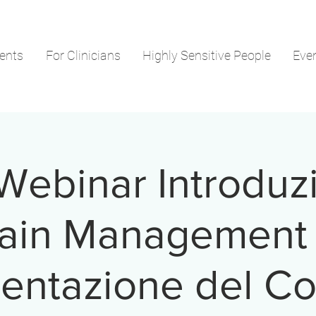
ients
For Clinicians
Highly Sensitive People
Eve
Webinar Introduzi
ain Management
entazione del Co