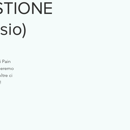
STIONE
sio)
i Pain
rleremo
tre ci
!