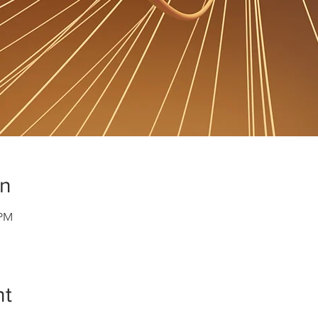
on
 PM
nt