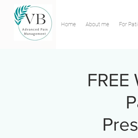
Home
About me
For Pat
FREE 
P
Pres